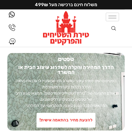
משלוח חינם ברכישה מעל 499₪
טפטים
הדרך המהירה והקלה לשדרוג עיצוב הבית או
המשרד
טפטים מהווים פתרון עיצובי מושלם למי שמעוניין לרענן את מראה
החלל בקלות ובעלות משתלמת.
באולם התצוגה של "טירת השטיחים והפרקטים" תמצאו מגוון רחב
של טפטים בצבעים וגדלים שונים,
המתאימים לכל סגנון עיצובי, מהקלאסי ועד המודרני.
להצעת מחיר בהתאמה אישית!