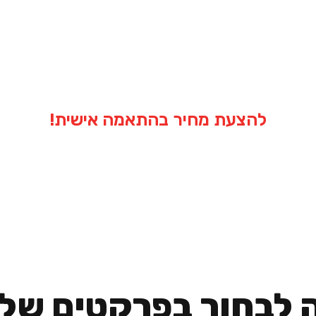
ציה הוא הבחירה המושלמת למי שמחפש את המראה של 
אבל עם תחזוקה פשוטה ועמידות גבוהה במיוחד.
 – מהסלון ועד לחדרי שינה – ומשלב עיצוב מודרני, פר
להצעת מחיר בהתאמה אישית!
 לבחור בפרקטים שלנ