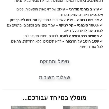
המשתלבים בקווים דינמיים, המשווים לו מראה טבעי ומלא תנועה.
✔
עיצוב בוהמי מודרני
– שילוב של דוגמאות מופשטות ופסים
אלגנטיים היוצרים עומק ונוכחות.
✔
צפיפות גבוהה
– אריגה איכותית המספקת
עמידות לאורך זמן
.
✔
100% סינתטי – קל לניקוי
– עמיד בפני מים וכתמים, מתאים גם
לבתים עם ילדים ובעלי חיים.
✔
תחושה רכה ונעימה למגע
, לחוויית נוחות מקסימלית.
✔
יושב היטב על הרצפה
– ללא קימוטים וללא החלקות, מתאים
לכל סוגי הריצוף.
טיפול ותחזוקה
שאלות תשובות
מומלץ במיוחד עבורכם...