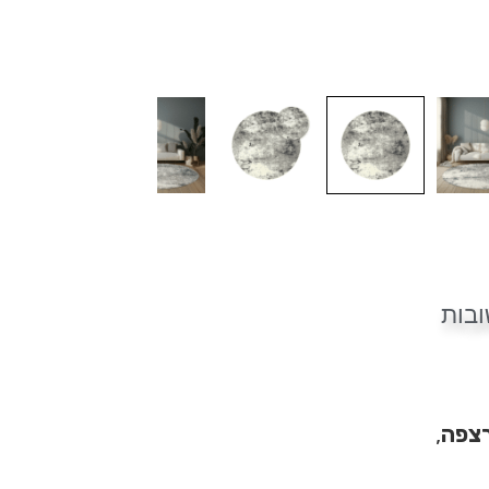
בות
רצפה
,