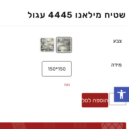
שטיח מילאנו 4445 עגול
צבע
מידה
150*150
נקה
פתח סרגל נגישות
הוספה לסל