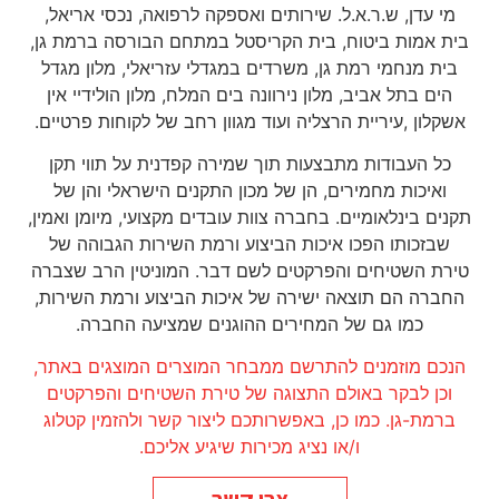
מי עדן, ש.ר.א.ל. שירותים ואספקה לרפואה, נכסי אריאל,
בית אמות ביטוח, בית הקריסטל במתחם הבורסה ברמת גן,
בית מנחמי רמת גן, משרדים במגדלי עזריאלי, מלון מגדל
הים בתל אביב, מלון נירוונה בים המלח, מלון הולידיי אין
אשקלון ,עיריית הרצליה ועוד מגוון רחב של לקוחות פרטיים.
כל העבודות מתבצעות תוך שמירה קפדנית על תווי תקן
ואיכות מחמירים, הן של מכון התקנים הישראלי והן של
תקנים בינלאומיים. בחברה צוות עובדים מקצועי, מיומן ואמין,
שבזכותו הפכו איכות הביצוע ורמת השירות הגבוהה של
טירת השטיחים והפרקטים לשם דבר. המוניטין הרב שצברה
החברה הם תוצאה ישירה של איכות הביצוע ורמת השירות,
כמו גם של המחירים ההוגנים שמציעה החברה.
הנכם מוזמנים להתרשם ממבחר המוצרים המוצגים באתר,
וכן לבקר באולם התצוגה של טירת השטיחים והפרקטים
ברמת-גן. כמו כן, באפשרותכם ליצור קשר ולהזמין קטלוג
ו/או נציג מכירות שיגיע אליכם.